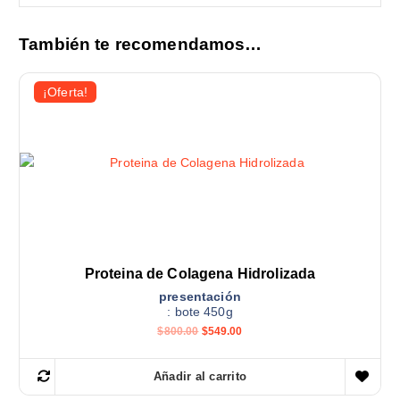
También te recomendamos…
¡Oferta!
Proteina de Colagena Hidrolizada
presentación
: bote 450g
E
E
$
800.00
$
549.00
l
l
p
p
r
r
Añadir al carrito
e
e
c
c