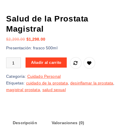
Salud de la Prostata
Magistral
E
E
$
2,200.00
$
1,298.00
l
l
Presentación: frasco 500ml
p
p
r
r
Salud de la Prostata Magistral cantidad
Añadir al carrito
e
e
c
c
Categoría:
Cuidado Personal
i
i
Etiquetas:
cuidado de la prostata
,
desinflamar la prostata
,
o
o
magistral prostata
,
salud sexual
o
a
r
c
i
t
g
u
i
a
Descripción
Valoraciones (0)
n
l