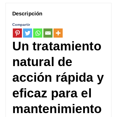
a
e
l
s
Descripción
e
:
r
$
Compartir
a
1
:
,
$
2
Un tratamiento
2
9
,
8
2
.
natural de
0
0
0
0
acción rápida y
.
.
0
0
eficaz para el
.
mantenimiento