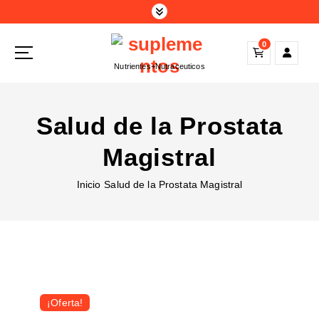
S
a
l
0
t
Nutrientes+Nutraceuticos
a
r
a
Salud de la Prostata
l
c
Magistral
o
n
Inicio
Salud de la Prostata Magistral
t
e
n
i
d
o
¡Oferta!