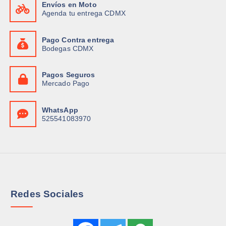
Envíos en Moto
c
o
Agenda tu entrega CDMX
t
n
o
e
Pago Contra entrega
t
s
Bodegas CDMX
i
s
e
e
Pagos Seguros
n
p
Mercado Pago
e
u
m
e
WhatsApp
ú
d
525541083970
l
e
t
n
i
e
p
l
l
e
e
g
Redes Sociales
s
i
v
r
a
e