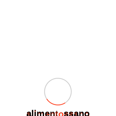
importante mantener estables sus cantidades en
personas con problemas de diabetes ya que el
Magnesio actúa en la
metabolización de la insulina
.
Además de evitar la diabetes otra de las propiedades
del
quelato
de magnesio es que ayuda al buen
mantenimiento de los
huesos
y al buen
funcionamiento
cardiovascular
.
Entre las propiedades del Magnesio Quelado cabe
destacar que refuerza el sistema inmunitario y mejora
el funcionamiento cardiovascular.
El Magnesio Quelado también ayuda
a reducir el estrés y a conseguir un
buen estado de relajación.
Ayudar a reducir el
cansancio
, regular los niveles de
calcio
y proporcionar
energía
son otras propiedades
del Magnesio.
a
l
i
m
e
n
t
o
s
s
a
n
o