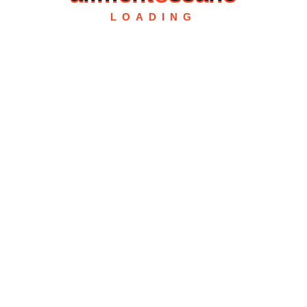
LOADING
Valoraciones
No hay valoraciones aún.