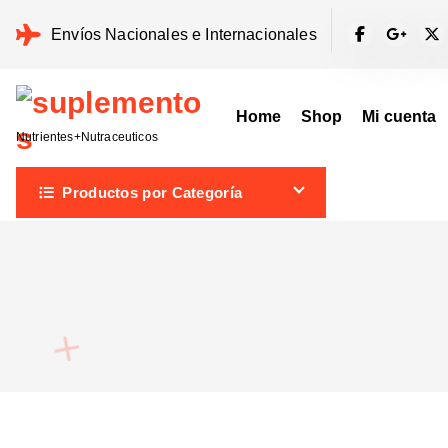
S
Envíos Nacionales e Internacionales
a
l
t
Home
Shop
Mi cuenta
a
Nutrientes+Nutraceuticos
r
a
Productos por Categoría
l
c
o
n
t
e
n
i
d
o