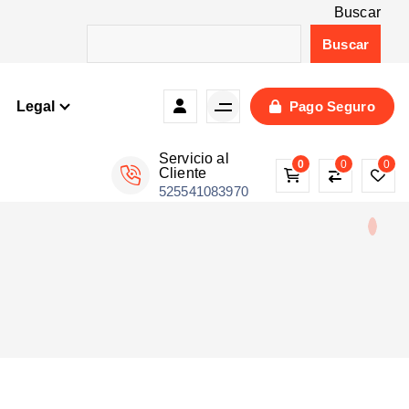
Buscar
Buscar
Legal
Pago Seguro
Servicio al
0
0
0
Cliente
525541083970