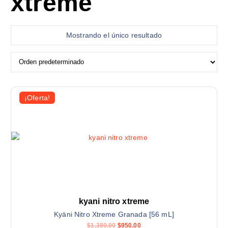
xtreme
Mostrando el único resultado
¡Oferta!
kyani nitro xtreme
Kyäni Nitro Xtreme Granada [56 mL]
E
E
$
1,380.00
$
950.00