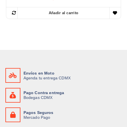
l
l
p
p
r
r
Añadir al carrito
e
e
c
c
i
i
o
o
o
a
r
c
i
t
g
u
i
a
n
l
a
e
l
s
e
:
r
$
Envíos en Moto
a
9
Agenda tu entrega CDMX
:
5
$
0
1
.
,
0
Pago Contra entrega
3
0
Bodegas CDMX
8
.
0
.
Pagos Seguros
0
Mercado Pago
0
.