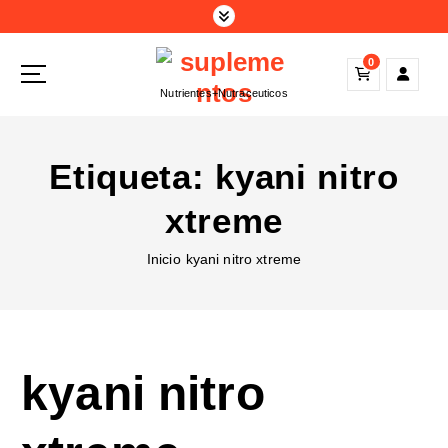
S
a
l
0
t
Nutrientes+Nutraceuticos
a
r
a
Etiqueta:
kyani nitro
l
c
xtreme
o
n
Inicio
kyani nitro xtreme
t
e
n
i
d
kyani nitro
o